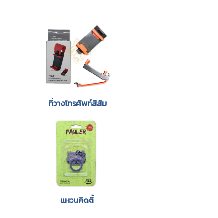
ที่วางโทรศัพท์สีส้ม
แหวนคิดตี้