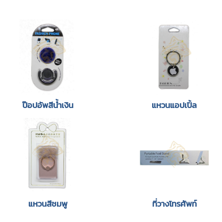
ป๊อปอัพสีน้ำเงิน
แหวนแอปเปิ้ล
แหวนสีชมพู
ที่วางโทรศัพท์