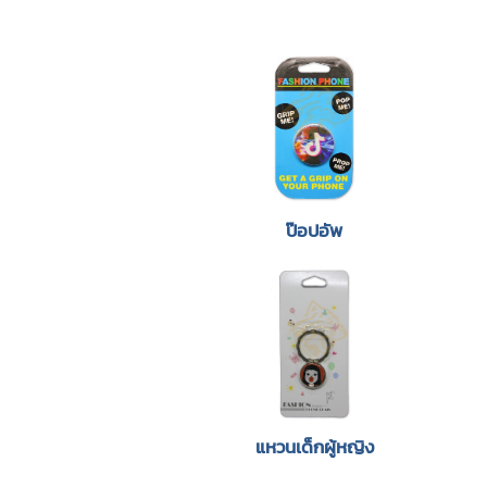
ป๊อปอัพ
แหวนเด็กผู้หญิง