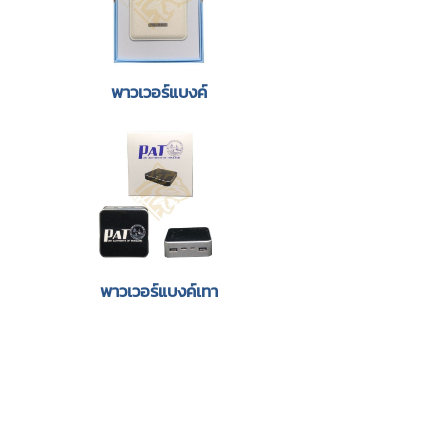
พาวเวอร์แบงค์
พาวเวอร์แบงค์เทา