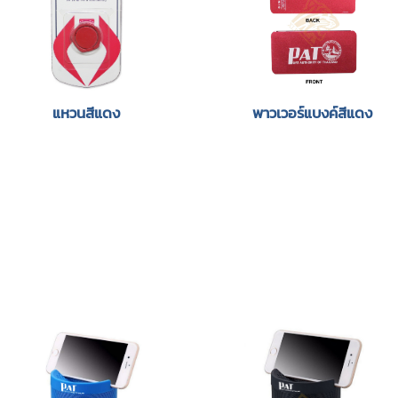
แหวนสีแดง
พาวเวอร์แบงค์สีแดง